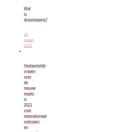
Wat
is
dropshipping?
16
maart
2021
Veelgestelde
vragen
over
de
nieuwe
regels
in
2021
voor
internationaal
verkopen
en