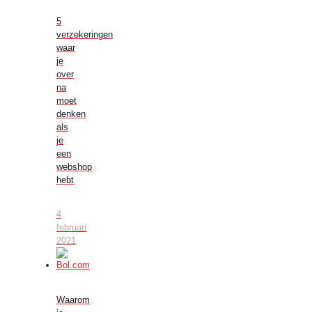
5
verzekeringen
waar
je
over
na
moet
denken
als
je
een
webshop
hebt
4
februari
2021
Waarom